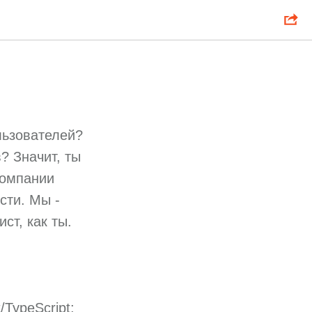
льзователей?
? Значит, ты
компании
сти. Мы -
ст, как ты.
TypeScript;